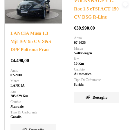
VOLKSWAGEN T-
Roc 1.5 eTSI ACT 150
CV DSG R-Line
€
39.990,00
LANCIA Musa 1.3
Anno
Mjt 16V 95 CV S&S
07-2026
Marca
DPF Poltrona Frau
Volkswagen
Km
€
4.490,00
10 Km
Cambio
Anno
Automatico
07-2010
Tipo Di Carburante
Marca
Ibrida
LANCIA
Km
285.629 Km
Dettaglio
Cambio
Manuale
Tipo Di Carburante
Gasolio
Dettaglio