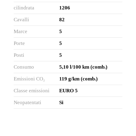
cilindrata
1206
Cavalli
82
Marce
5
Porte
5
Posti
5
Consumo
5,10 l/100 km (comb.)
Emissioni CO₂
119 g/km (comb.)
Classe emissioni
EURO 5
Neopatentati
Si