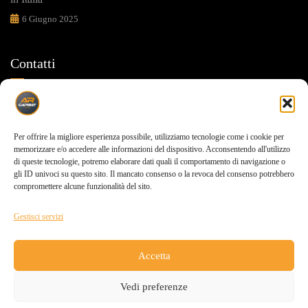
6 Giugno 2025
Contatti
Ti sosteniamo in ogni tua scelta
Via carrara,155 Pompei(NA) 80050
Per offrire la migliore esperienza possibile, utilizziamo tecnologie come i cookie per
memorizzare e/o accedere alle informazioni del dispositivo. Acconsentendo all'utilizzo
di queste tecnologie, potremo elaborare dati quali il comportamento di navigazione o
0818506091
gli ID univoci su questo sito. Il mancato consenso o la revoca del consenso potrebbero
compromettere alcune funzionalità del sito.
info@carbat.it
Gestisci servizi
Accetta
©Copyright 2026
Carbat
di AR CARBAT S.R.L
Vedi preferenze
P.IVA:08514441214