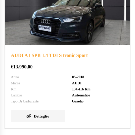
AUDI A1 SPB 1.4 TDI S tronic Sport
€
13.990,00
Anno
05-2018
Marca
AUDI
Km
134.416 Km
Cambio
Automatico
Tipo Di Carburante
Gasolio
Dettaglio