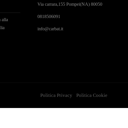
Via carrara,155 Pompei(NA) 80050
0818506091
 alla
lia
info@carbat.it
Politica Privacy
Politica Cookie