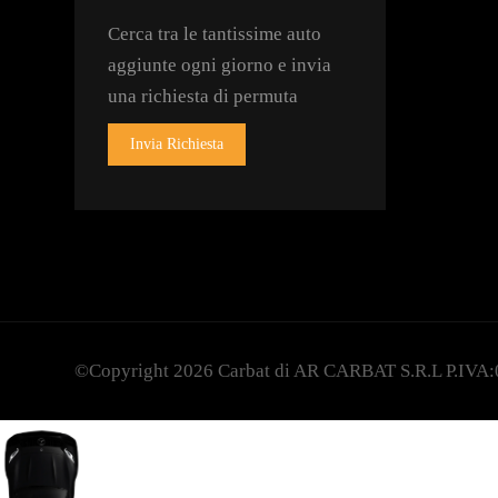
Cerca tra le tantissime auto
aggiunte ogni giorno e invia
una richiesta di permuta
Invia Richiesta
©Copyright 2026
Carbat
di AR CARBAT S.R.L P.IVA