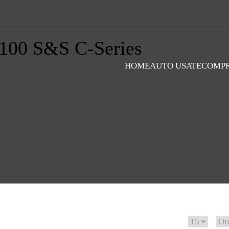
 100 S&S C-Series
HOME
AUTO USATE
COMPR