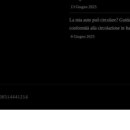
13 Giugno 2025
La mia auto può circolare? Guida
conformità alla circolazione in Ita
6 Giugno 2025
:08514441214