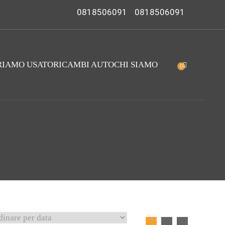
0818506091
0818506091
IAMO USATO
RICAMBI AUTO
CHI SIAMO
0