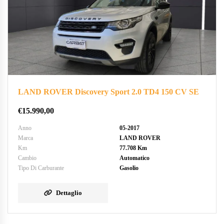
LAND ROVER Discovery Sport 2.0 TD4 150 CV SE
€
15.990,00
Anno
05-2017
Marca
LAND ROVER
Km
77.708 Km
Cambio
Automatico
Tipo Di Carburante
Gasolio
Dettaglio