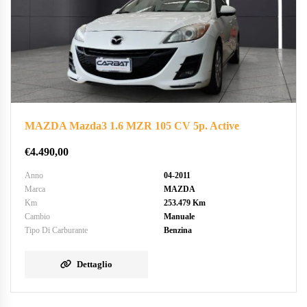
MAZDA Mazda3 1.6 MZR 105 CV 5p. Active
€
4.490,00
Anno
04-2011
Marca
MAZDA
Km
253.479 Km
Cambio
Manuale
Tipo Di Carburante
Benzina
Dettaglio