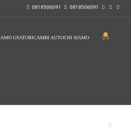
0818506091
0818506091
0
IAMO USATO
RICAMBI AUTO
CHI SIAMO