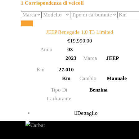
1
Corrispondenza di veicoli
Reset
JEEP Renegade 1.0 T3 Limited
€
19.990,00
Anno
03-
2023
Marca
JEEP
Km
27.010
Km
Cambio
Manuale
Tipo Di
Benzina
Carburante
Dettaglio