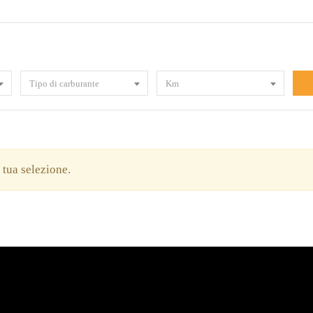
Tipo di carburante
Km
a tua selezione.