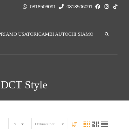
0818506091
0818506091
RIAMO USATO
RICAMBI AUTO
CHI SIAMO
 DCT Style
15
Ordinare per data