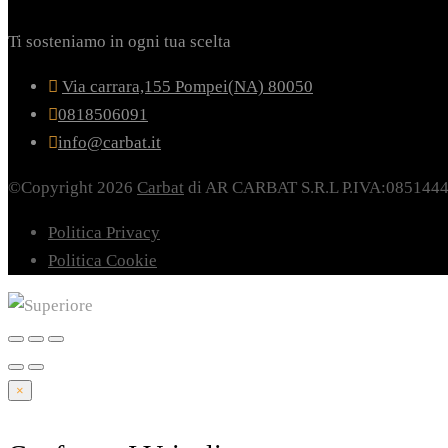
Ti sosteniamo in ogni tua scelta
Via carrara,155 Pompei(NA) 80050
0818506091
info@carbat.it
©Copyright 2026
Carbat
di AR CARBAT S.R.L P.IVA:085144
Politica Privacy
Politica Cookie
×