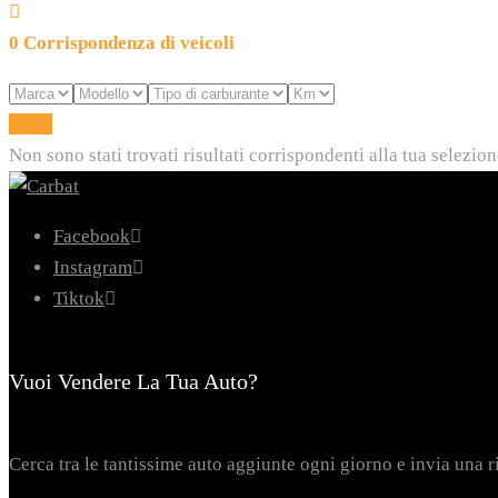
0
Corrispondenza di veicoli
Reset
Non sono stati trovati risultati corrispondenti alla tua selezion
Facebook
Instagram
Tiktok
Vuoi Vendere La Tua Auto?
Cerca tra le tantissime auto aggiunte ogni giorno e invia una r