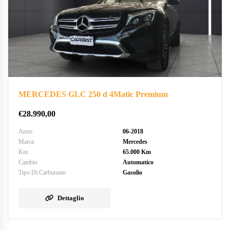
MERCEDES GLC 250 d 4Matic Premium
€
28.990,00
Anno
06-2018
Marca
Mercedes
Km
65.000 Km
Cambio
Automatico
Tipo Di Carburante
Gasolio
Dettaglio