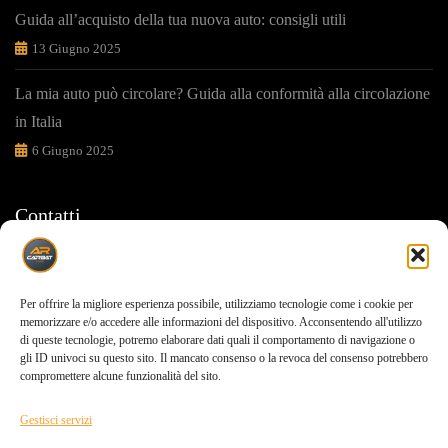
Guida all’acquisto della tua nuova auto: consigli utili
13 Giugno 2025
La mia auto può circolare? Guida alla conformità alla circolazione
in Italia
6 Giugno 2025
Contatti
Ti sosteniamo in ogni tua scelta
Per offrire la migliore esperienza possibile, utilizziamo tecnologie come i cookie per
Via carrara,155 Pompei(NA) 80050
memorizzare e/o accedere alle informazioni del dispositivo. Acconsentendo all'utilizzo
di queste tecnologie, potremo elaborare dati quali il comportamento di navigazione o
gli ID univoci su questo sito. Il mancato consenso o la revoca del consenso potrebbero
0818506091
compromettere alcune funzionalità del sito.
info@carbat.it
Gestisci servizi