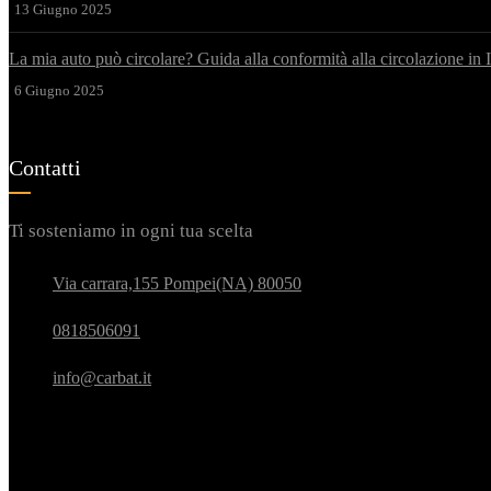
13 Giugno 2025
La mia auto può circolare? Guida alla conformità alla circolazione in I
6 Giugno 2025
Contatti
Ti sosteniamo in ogni tua scelta
Via carrara,155 Pompei(NA) 80050
0818506091
info@carbat.it