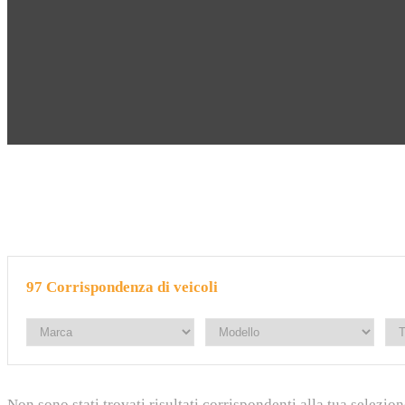
97
Corrispondenza di veicoli
Non sono stati trovati risultati corrispondenti alla tua selezion