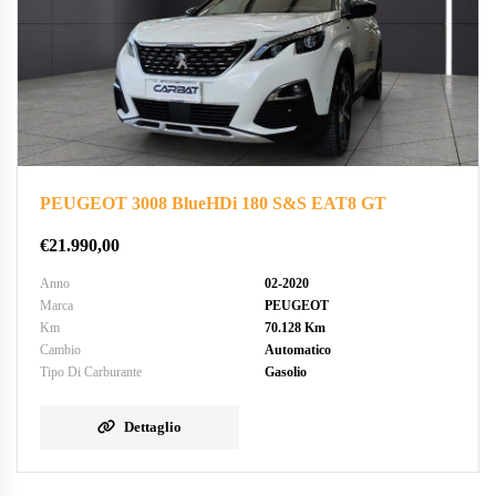
PEUGEOT 3008 BlueHDi 180 S&S EAT8 GT
€
21.990,00
Anno
02-2020
Marca
PEUGEOT
Km
70.128 Km
Cambio
Automatico
Tipo Di Carburante
Gasolio
Dettaglio