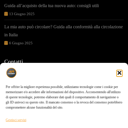
Guida all’acquisto della tua nuova auto: consigli utili
13 Giugno 2025
La mia auto può circolare? Guida alla conformità alla circolazione
in Italia
6 Giugno 2025
Contatti
Ti sosteniamo in ogni tua scelta
Per offrire la migliore esperienza possibile, utilizziamo tecnologie come i cookie per
Via carrara,155 Pompei(NA) 80050
memorizzare e/o accedere alle informazioni del dispositivo. Acconsentendo all'utilizzo
di queste tecnologie, potremo elaborare dati quali il comportamento di navigazione o
gli ID univoci su questo sito. Il mancato consenso o la revoca del consenso potrebbero
0818506091
compromettere alcune funzionalità del sito.
info@carbat.it
Gestisci servizi