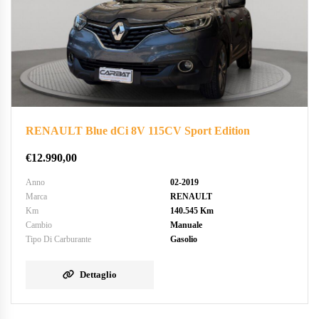
RENAULT Blue dCi 8V 115CV Sport Edition
€
12.990,00
Anno
02-2019
Marca
RENAULT
Km
140.545 Km
Cambio
Manuale
Tipo Di Carburante
Gasolio
Dettaglio