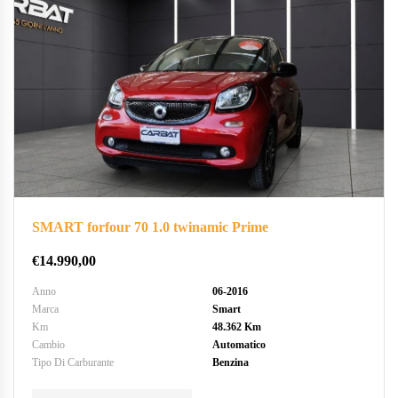
SMART forfour 70 1.0 twinamic Prime
€
14.990,00
Anno
06-2016
Marca
Smart
Km
48.362 Km
Cambio
Automatico
Tipo Di Carburante
Benzina