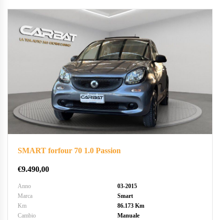
SMART forfour 70 1.0 Passion
€
9.490,00
Anno
03-2015
Marca
Smart
Km
86.173 Km
Cambio
Manuale