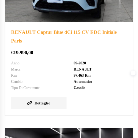
RENAULT Captur Blue dCi 115 CV EDC Initiale
Paris
€
19.990,00
Anno
09-2020
Marca
RENAULT
Km
97.463 Km
Cambio
Automatico
Tipo Di Carburante
Gasolio
Dettaglio