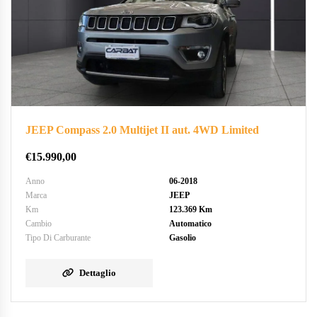
JEEP Compass 2.0 Multijet II aut. 4WD Limited
€
15.990,00
Anno
06-2018
Marca
JEEP
Km
123.369 Km
Cambio
Automatico
Tipo Di Carburante
Gasolio
Dettaglio