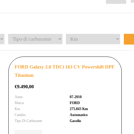
FORD Galaxy 2.0 TDCi 163 CV Powershift DPF
Titanium
€
9.490,00
Anno
07-2010
Marca
FORD
Km
275.843 Km
Cambio
Automatico
Tipo Di Carburante
Gasolio