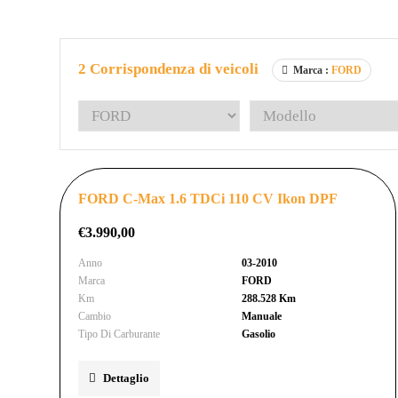
2
Corrispondenza di veicoli
Marca :
FORD
FORD C-Max 1.6 TDCi 110 CV Ikon DPF
€
3.990,00
Anno
03-2010
Marca
FORD
Km
288.528 Km
Cambio
Manuale
Tipo Di Carburante
Gasolio
Dettaglio