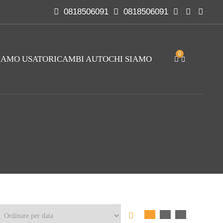
0818506091
0818506091
0
IAMO USATO
RICAMBI AUTO
CHI SIAMO