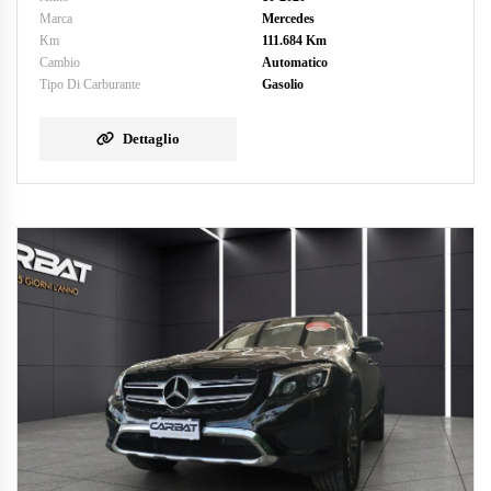
Marca
Mercedes
Km
111.684 Km
Cambio
Automatico
Tipo Di Carburante
Gasolio
Dettaglio