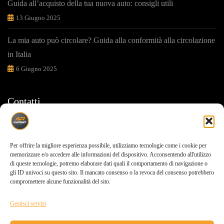
Guida all’acquisto della tua nuova auto: consigli utili
13 Giugno 2025
La mia auto può circolare? Guida alla conformità alla circolazione
in Italia
6 Giugno 2025
Contatti
Ti sosteniamo in ogni tua scelta
Per offrire la migliore esperienza possibile, utilizziamo tecnologie come i cookie per
Via carrara,155 Pompei(NA) 80050
memorizzare e/o accedere alle informazioni del dispositivo. Acconsentendo all'utilizzo
di queste tecnologie, potremo elaborare dati quali il comportamento di navigazione o
gli ID univoci su questo sito. Il mancato consenso o la revoca del consenso potrebbero
0818506091
compromettere alcune funzionalità del sito.
info@carbat.it
Gestisci servizi