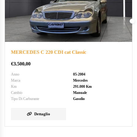
MERCEDES C 220 CDI cat Classic
€
3.500,00
Anno
05-2004
Marca
Mercedes
Km
291.000 Km
Cambio
Manuale
Tipo Di Carburante
Gasolio
Dettaglio