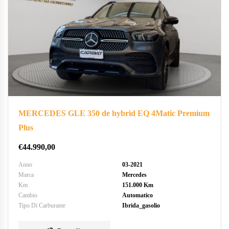
MERCEDES GLE 350 de hybrid EQ 4Matic Premium
Plus
€
44.990,00
Anno
03-2021
Marca
Mercedes
Km
151.000 Km
Cambio
Automatico
Tipo Di Carburante
Ibrida_gasolio