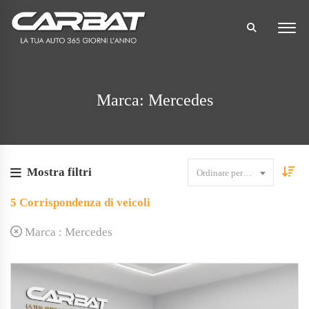
Marca: Mercedes
Mostra filtri
Ordinare per data
5
Corrispondenza di veicoli
Marca :
Mercedes