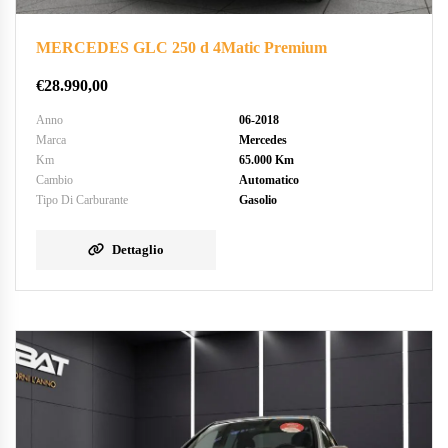
MERCEDES GLC 250 d 4Matic Premium
€
28.990,00
Anno
06-2018
Marca
Mercedes
Km
65.000 Km
Cambio
Automatico
Tipo Di Carburante
Gasolio
Dettaglio