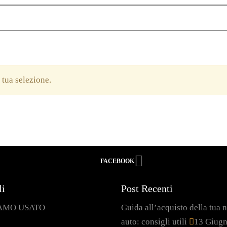
a tua selezione.
FACEBOOK
li
Post Recenti
AMO USATO
Guida all’acquisto della tua 
auto: consigli utili
13 Giug