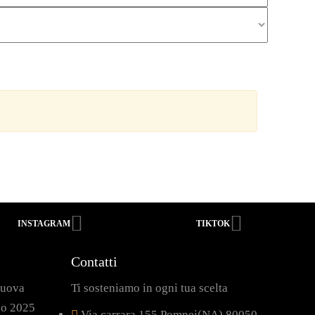
INSTAGRAM
TIKTOK
Contatti
nuova
Ti sosteniamo in ogni tua scelta
no 2025
Via carrara,155 Pompei(NA) 80050