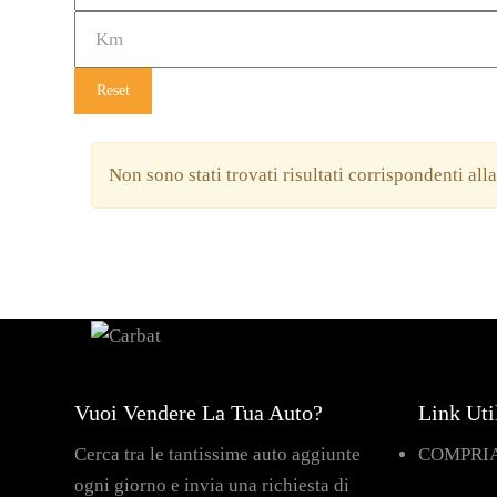
Reset
Non sono stati trovati risultati corrispondenti all
Vuoi Vendere La Tua Auto?
Link Uti
Cerca tra le tantissime auto aggiunte
COMPRI
ogni giorno e invia una richiesta di