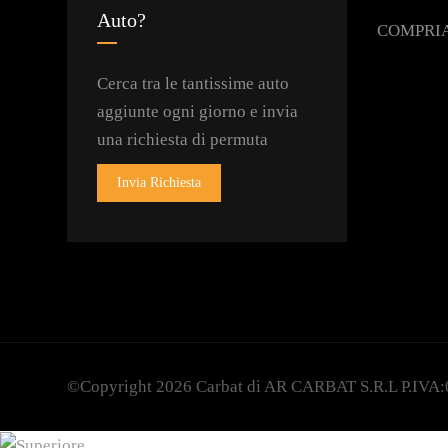
Auto?
COMPRI
Cerca tra le tantissime auto
aggiunte ogni giorno e invia
una richiesta di permuta
Invia Richiesta
©Copyright 2026
Carbat
di AR CARBAT S.R.L P.IVA