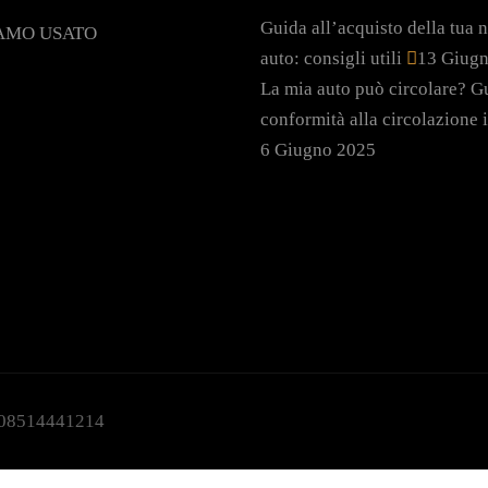
Guida all’acquisto della tua 
AMO USATO
auto: consigli utili
13 Giug
La mia auto può circolare? Gu
conformità alla circolazione i
6 Giugno 2025
:08514441214