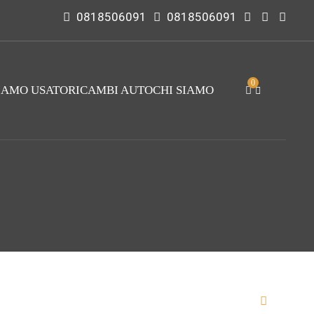
0818506091
0818506091
0
IAMO USATO
RICAMBI AUTO
CHI SIAMO