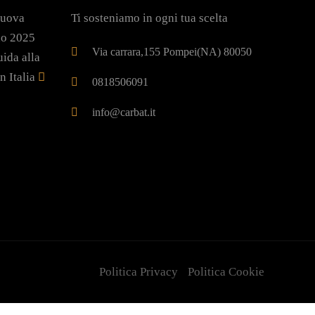
nuova
Ti sosteniamo in ogni tua scelta
no 2025
Via carrara,155 Pompei(NA) 80050
ida alla
n Italia
0818506091
info@carbat.it
Politica Privacy
Politica Cookie