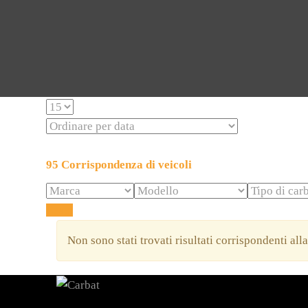
95
Corrispondenza di veicoli
Reset
Non sono stati trovati risultati corrispondenti all