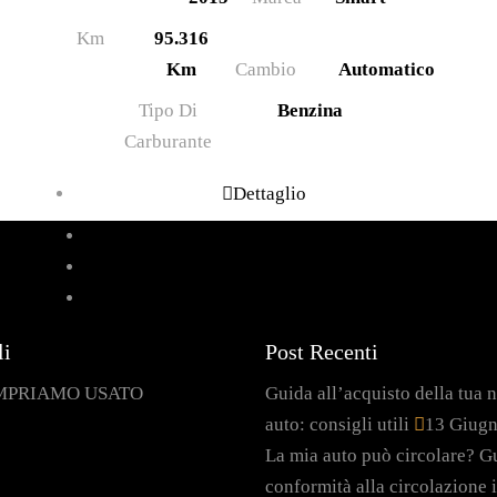
Km
95.316
Km
Cambio
Automatico
Tipo Di
Benzina
Carburante
Dettaglio
li
Post Recenti
MPRIAMO USATO
Guida all’acquisto della tua 
auto: consigli utili
13 Giug
La mia auto può circolare? Gu
conformità alla circolazione i