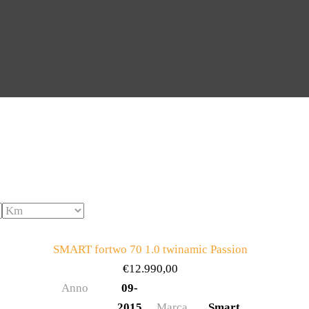
SMART fortwo 70 1.0 twinamic Passion
€
12.990,00
Anno
09-
2015
Marca
Smart