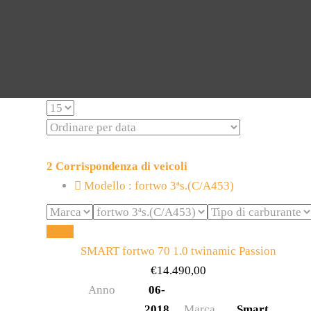
2
Corrispondenza di veicoli
Modello :
fortwo 3ªs.(C/A453)
Reset
SMART fortwo 70 1.0 twinamic Passion
€
14.490,00
Anno
06-
2018
Marca
Smart