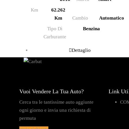
Km
62.262
Km
Cambio
Automatico
Tipo Di
Benzina
Carburante
Dettaglio
Vuoi Vendere La Tua Auto?
Link Uti
Cerca tra le tantissime auto aggiunte
CO
ogni giorno e invia una richiesta di
permuta