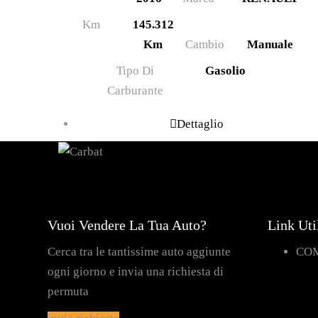
Km
145.312
Km
Cambio
Manuale
Tipo Di
Gasolio
Carburante
Dettaglio
Vuoi Vendere La Tua Auto?
Link Uti
Cerca tra le tantissime auto aggiunte
CO
ogni giorno e invia una richiesta di
permuta