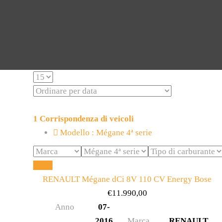
1
Corrispondenza di veicoli
Modello :
Mégane 4ª serie
Reset
RENAULT Mégane dCi 8V 110 CV Energy Bose
€
11.990,00
Anno
07-
2016
Marca
RENAULT