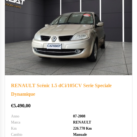
RENAULT Scénic 1.5 dCi/105CV Serie Speciale
Dynamique
€
5.490,00
Anno
07-2008
Marca
RENAULT
Km
226.770 Km
Cambio
Manuale