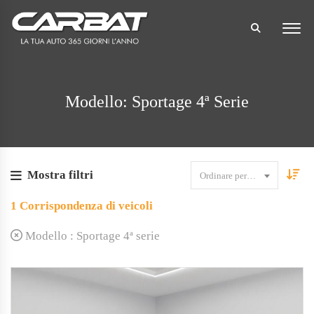
Modello: Sportage 4ª Serie
Mostra filtri
Ordinare per data
1
Corrispondenza di veicoli
Modello :
Sportage 4ª serie