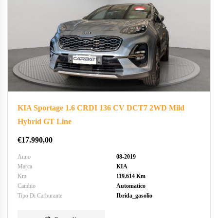
KIA Sportage 1.6 CRDI 136 CV DCT7 2WD Mild
Hybrid GT Line
€
17.990,00
Anno
08-2019
Marca
KIA
Km
119.614 Km
Cambio
Automatico
Tipo Di Carburante
Ibrida_gasolio