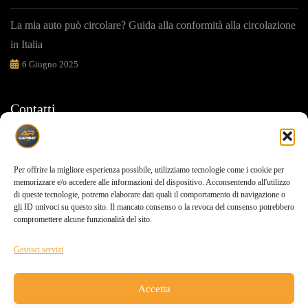
La mia auto può circolare? Guida alla conformità alla circolazione
in Italia
6 Giugno 2025
Contatti
Ti sosteniamo in ogni tua scelta
Per offrire la migliore esperienza possibile, utilizziamo tecnologie come i cookie per
Via carrara,155 Pompei(NA) 80050
memorizzare e/o accedere alle informazioni del dispositivo. Acconsentendo all'utilizzo
di queste tecnologie, potremo elaborare dati quali il comportamento di navigazione o
gli ID univoci su questo sito. Il mancato consenso o la revoca del consenso potrebbero
0818506091
compromettere alcune funzionalità del sito.
info@carbat.it
Gestisci servizi
Accetta