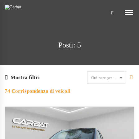
Posti: 5
Mostra filtri
Ordinare per data
74
Corrispondenza di veicoli