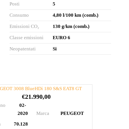
Posti
5
Consumo
4,80 l/100 km (comb.)
Emissioni CO₂
130 g/km (comb.)
Classe emissioni
EURO 6
Neopatentati
Si
GEOT 3008 BlueHDi 180 S&S EAT8 GT
€
21.990,00
no
02-
2020
Marca
PEUGEOT
m
70.128