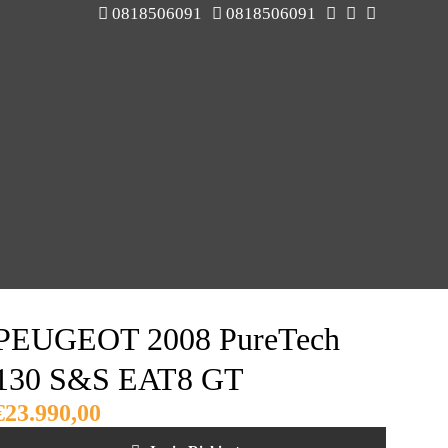
0818506091
0818506091
PEUGEOT 2008 PureTech
130 S&S EAT8 GT
€
23.990,00