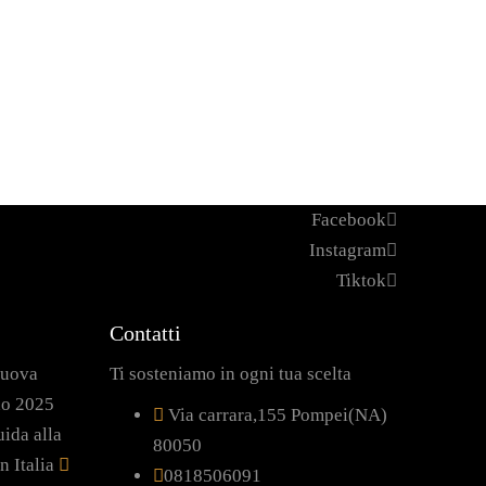
Facebook
Instagram
Tiktok
Contatti
nuova
Ti sosteniamo in ogni tua scelta
no 2025
Via carrara,155 Pompei(NA)
ida alla
80050
n Italia
0818506091