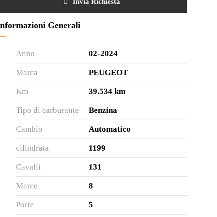
Invia Richiesta
Informazioni Generali
Anno
02-2024
Marca
PEUGEOT
Km
39.534 km
Tipo di carburante
Benzina
Cambio
Automatico
cilindrata
1199
Cavalli
131
Marce
8
Porte
5