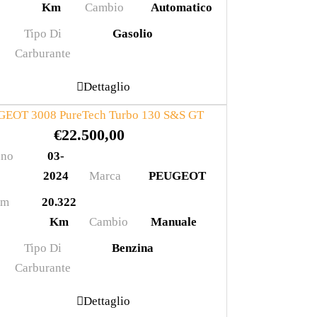
Km
Cambio
Automatico
Tipo Di
Gasolio
Carburante
Dettaglio
EOT 3008 PureTech Turbo 130 S&S GT
€
22.500,00
no
03-
2024
Marca
PEUGEOT
Km
20.322
Km
Cambio
Manuale
Tipo Di
Benzina
Carburante
Dettaglio