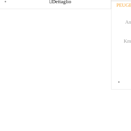
Dettaglio
PEUGE
An
Km