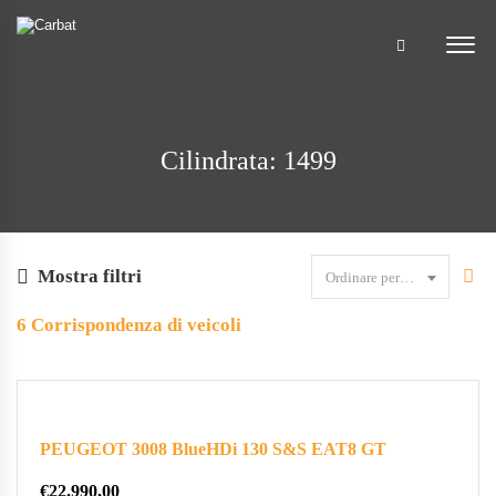
Cilindrata: 1499
Mostra filtri
Ordinare per data
6
Corrispondenza di veicoli
PEUGEOT 3008 BlueHDi 130 S&S EAT8 GT
€
22.990,00