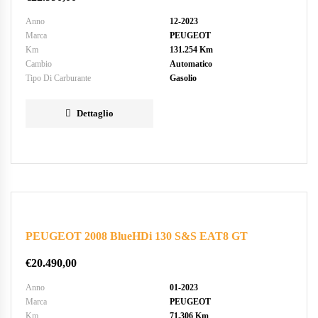
Anno
12-2023
Marca
PEUGEOT
Km
131.254 Km
Cambio
Automatico
Tipo Di Carburante
Gasolio
Dettaglio
PEUGEOT 2008 BlueHDi 130 S&S EAT8 GT
€
20.490,00
Anno
01-2023
Marca
PEUGEOT
Km
71.306 Km