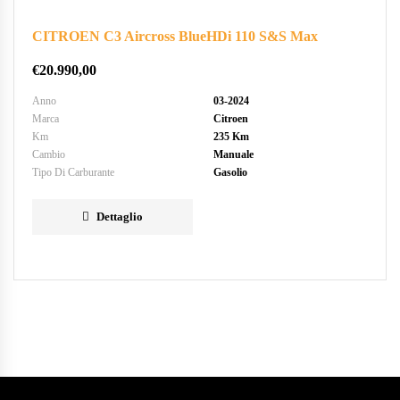
CITROEN C3 Aircross BlueHDi 110 S&S Max
€
20.990,00
Anno
03-2024
Marca
Citroen
Km
235 Km
Cambio
Manuale
Tipo Di Carburante
Gasolio
Dettaglio