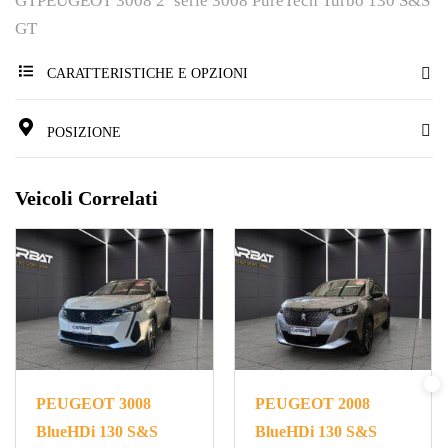
GTPEUGEOT 3008 2ª serie 3008 PureTech Turbo 130 S&S
GT
CARATTERISTICHE E OPZIONI
POSIZIONE
Veicoli Correlati
PEUGEOT 3008
PEUGEOT 2008
BlueHDi 130 S&S
BlueHDi 130 S&S