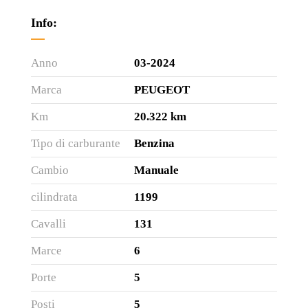
Info:
Anno
03-2024
Marca
PEUGEOT
Km
20.322 km
Tipo di carburante
Benzina
Cambio
Manuale
cilindrata
1199
Cavalli
131
Marce
6
Porte
5
Posti
5